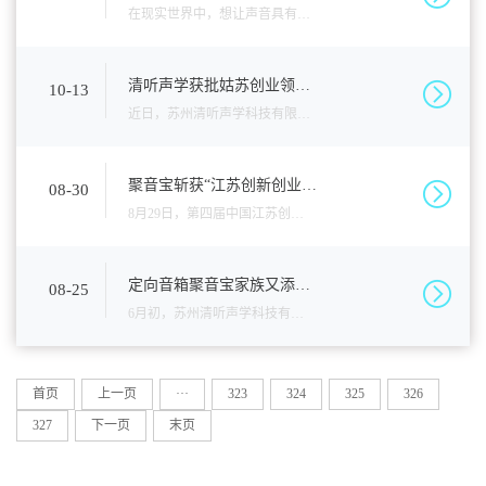
向音箱”之前，我对定向音箱这个
科院声学所。对方研发了一款能
在现实世界中，想让声音具有方
定向传播声音的音箱。“它能让声
向是极困难的一件事。如今迈入
音像手电筒的光一样，只在一个
新世纪，相关的理论与技术逐一
清听声学获批姑苏创业领军
10-13
人才项目、高新区创业领军
扇形区域内传播，区域
成熟，「定向声波」的研究终于
近日，苏州清听声学科技有限公
人才项目
成为一门显学，「传音入密」也
司获批姑苏创业领军人才项目、
总算等到梦想成真的一天。定向
高新区创业领军人才项目，这是
聚音宝斩获“江苏创新创业大
08-30
赛”二等奖
声波要如何产生呢？简单来说，
对清听公司“创新精神，成就人
8月29日，第四届中国江苏创新创
虽然
才，共创事业”核心价值观最有力
业大赛决赛暨颁奖典礼在苏州举
的认可。清听声学科技自成立以
行， 110个入围决赛高新技术项
定向音箱聚音宝家族又添新
08-25
丁——聚音宝mini如约而至
来，一直坚持创新，专注国内空
目展开角逐，聚音宝凭借其颠覆
6月初，苏州清听声学科技有限公
白
性技术变革荣膺二等奖。第四届
司发布了国内首款定向音箱产品
中国江苏创新创业大赛决赛由江
—聚音宝，预示着国内首个实现
首页
上一页
···
323
324
325
326
苏省人才工作领导小组办公
商业化运作的定向音箱项目正式
327
下一页
末页
上线，填补了国内该领域的空
白。仅仅两个月过去，清听声学