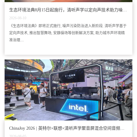
生态环境法典8月15日起施行，清听声学以定向声技术助力噪声
精准治理
2026-08-10
《生态环境法典》即将正式施行, 噪声污染防治进入新阶段. 清听声学基于
定向声技术, 推出智慧舞场, 安静操场等创新解决方案, 助力城市声环境精
准治理....
ChinaJoy 2026 | 英特尔×联想×清听声学聚音屏混合空间音频技
术首秀
2026-08-05