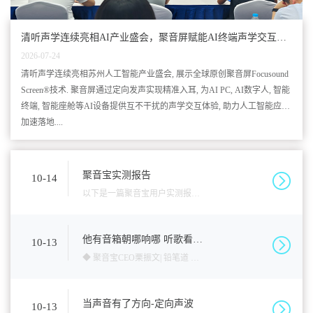
清听声学连续亮相AI产业盛会，聚音屏赋能AI终端声学交互升
级
2026-07-24
清听声学连续亮相苏州人工智能产业盛会, 展示全球原创聚音屏Focusound
Screen®技术. 聚音屏通过定向发声实现精准入耳, 为AI PC, AI数字人, 智能
终端, 智能座舱等AI设备提供互不干扰的声学交互体验, 助力人工智能应用
加速落地....
聚音宝实测报告
10-14
以下是一篇聚音宝用户实测报
告：这是一个非常有意思的音
箱，叫聚音宝，它能让声音直直
他有音箱朝哪响哪 听歌看球
10-13
声音只入你耳 获投525万应
的传播出去，直往一个方向走，
◆ 聚音宝CEO栗振文| 铅笔道 记
用20行业
对，就像手电筒的光束一样“走直
者 隗延章?导语为了扭转户外广
线”。在被聚音宝普及“什么是定
告业务下滑的困局，栗振找到中
当声音有了方向-定向声波
10-13