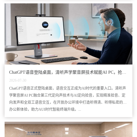
ChatGPT语音登陆桌面，清听声学聚音屏技术赋能AI PC，抢先
入局！
2026-07-30
ChatGPT语音正式登陆桌面，语音交互正成为AI时代的重要入口。清听声
学聚音屏AI PC融合第三代定向声技术与AI定向拾音，实现精准拾音、定
向发声和全双工语音交互，在开放办公环境中打造听得清、听得私密的AI
办公新体验，助力AUI时代智能终端升级。...