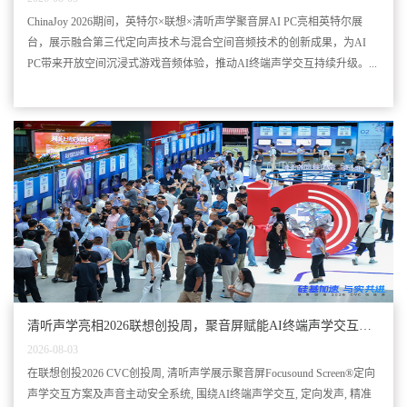
ChinaJoy 2026期间，英特尔×联想×清听声学聚音屏AI PC亮相英特尔展
台，展示融合第三代定向声技术与混合空间音频技术的创新成果，为AI
PC带来开放空间沉浸式游戏音频体验，推动AI终端声学交互持续升级。...
清听声学亮相2026联想创投周，聚音屏赋能AI终端声学交互升
级
2026-08-03
在联想创投2026 CVC创投周, 清听声学展示聚音屏Focusound Screen®定向
声学交互方案及声音主动安全系统, 围绕AI终端声学交互, 定向发声, 精准